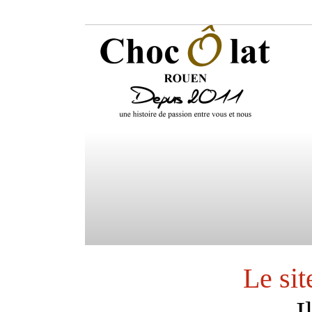
Le sit
I